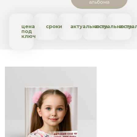
альбома
цена
сроки
актуальность
актуальность
актуа
под
ключ