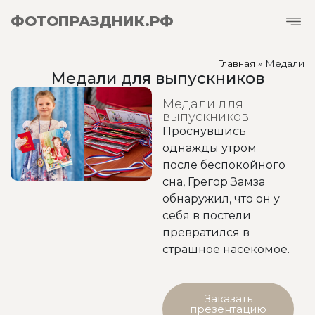
ФОТОПРАЗДНИК.РФ
Главная
»
Медали
Медали для выпускников
Медали для
выпускников
Проснувшись
однажды утром
после беспокойного
сна, Грегор Замза
обнаружил, что он у
себя в постели
превратился в
страшное насекомое.
Заказать
презентацию