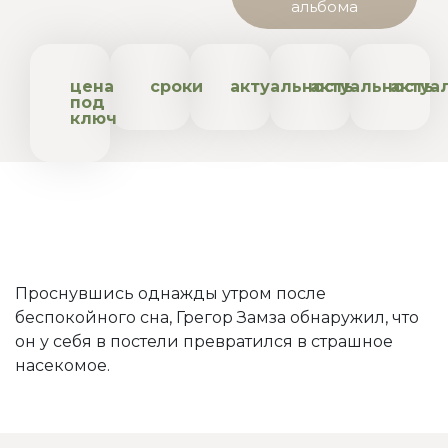
альбома
цена
сроки
актуальность
актуальность
актуа
под
ключ
Проснувшись однажды утром после
беспокойного сна, Грегор Замза обнаружил, что
он у себя в постели превратился в страшное
насекомое.