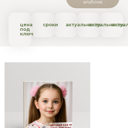
альбома
цена
сроки
актуальность
актуальность
актуа
под
ключ